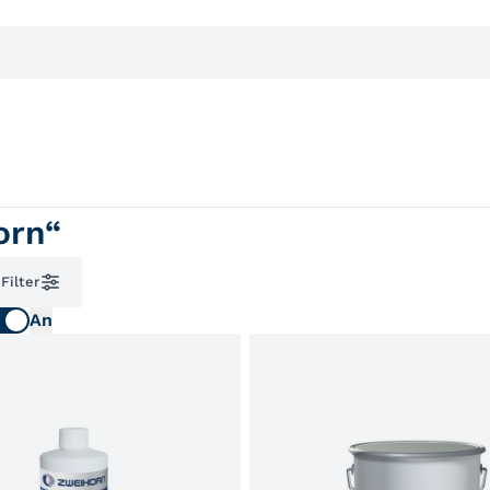
orn“
 Filter
An