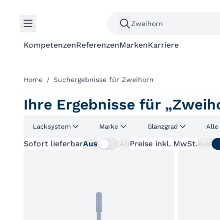
Kompetenzen
Referenzen
Marken
Karriere
Home
/
Suchergebnisse für Zweihorn
Ihre Ergebnisse für „Zweih
Lacksystem
Marke
Glanzgrad
Alle
Sofort lieferbar
Aus
An
Preise inkl. MwSt.
Aus