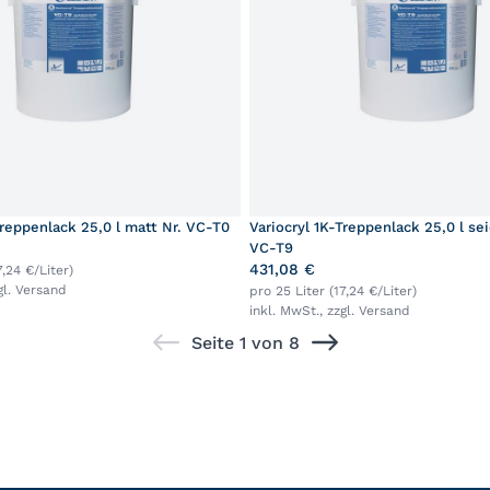
Treppenlack 25,0 l matt Nr. VC-T0
Variocryl 1K-Treppenlack 25,0 l se
VC-T9
431,08 €
7,24 €/Liter)
gl.
Versand
pro 25 Liter (17,24 €/Liter)
inkl. MwSt., zzgl.
Versand
Seite 1 von 8