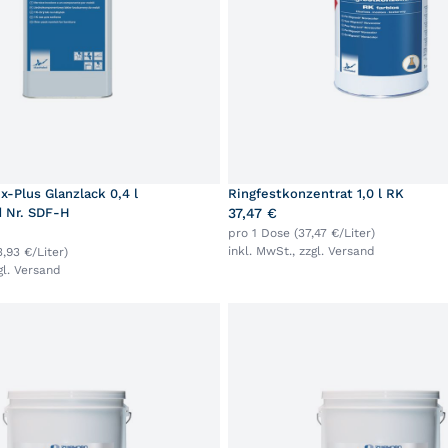
x-Plus Glanzlack 0,4 l
Ringfestkonzentrat 1,0 l RK
 Nr. SDF-H
37,47 €
pro 1 Dose (37,47 €/Liter)
inkl. MwSt., zzgl.
Versand
,93 €/Liter)
gl.
Versand