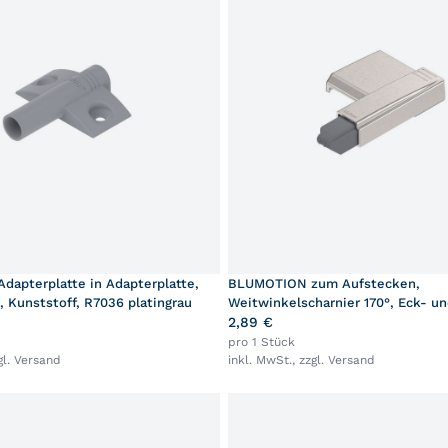
apterplatte in Adapterplatte,
BLUMOTION zum Aufstecken,
, Kunststoff, R7036 platingrau
Weitwinkelscharnier 170°, Eck- u
Mittelanschlag, vernickelt
2,89 €
pro 1 Stück
gl.
Versand
inkl. MwSt., zzgl.
Versand