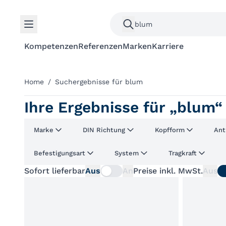
Kompetenzen
Referenzen
Marken
Karriere
Home
/
Suchergebnisse für blum
Ihre Ergebnisse für „blum“
Marke
DIN Richtung
Kopfform
Ant
Befestigungsart
System
Tragkraft
Sofort lieferbar
Aus
An
Preise inkl. MwSt.
Aus