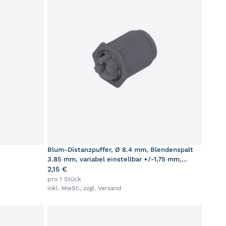
Blum-Distanzpuffer, Ø 8.4 mm, Blendenspalt
3.85 mm, variabel einstellbar +/-1,75 mm,
einbohren, Höhe: 2.5 mm, R7037 staubgrau
2,15 €
pro 1 Stück
inkl. MwSt., zzgl.
Versand