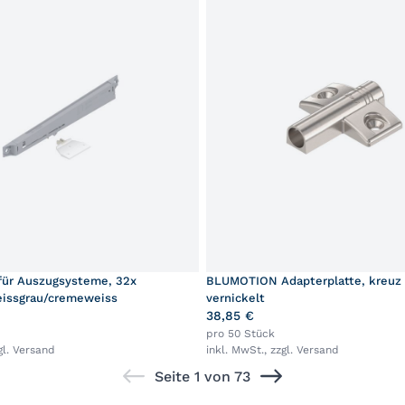
ür Auszugsysteme, 32x
BLUMOTION Adapterplatte, kreuz (
issgrau/cremeweiss
vernickelt
38,85 €
pro 50 Stück
gl.
Versand
inkl. MwSt., zzgl.
Versand
Seite 1 von 73