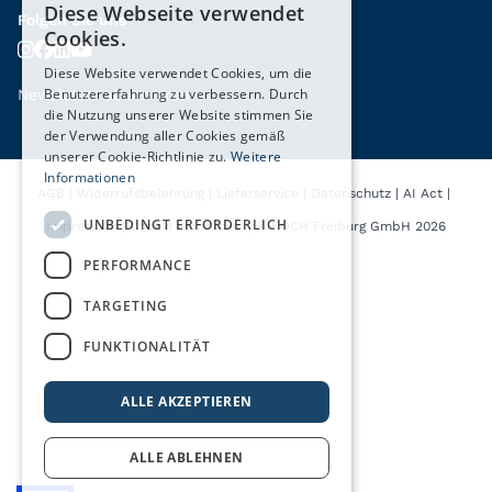
Diese Webseite verwendet
Folgen Sie uns
Cookies.
Diese Website verwendet Cookies, um die
Benutzererfahrung zu verbessern. Durch
Newsletter abonnieren
→
die Nutzung unserer Website stimmen Sie
der Verwendung aller Cookies gemäß
unserer Cookie-Richtlinie zu.
Weitere
Informationen
AGB
|
Widerrufsbelehrung
|
Lieferservice
|
Datenschutz
|
AI Act
|
UNBEDINGT ERFORDERLICH
Impressum
|
Cookie Richtlinien
|
© KOCH Freiburg GmbH 2026
PERFORMANCE
TARGETING
FUNKTIONALITÄT
ALLE AKZEPTIEREN
ALLE ABLEHNEN