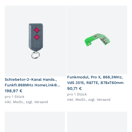
Funkmodul, Pro X, 868,3MHz,
Schiebetor-2-Kanal Hands.,
VdS 3515, R&TTE, B78xT60mm
Funkfr.868MHz HomeLink®
90,71 €
kompatibel,L49,5xB24xH10,5mm
198,97 €
pro 1 Stück
pro 1 Stück
inkl. MwSt., zzgl.
Versand
inkl. MwSt., zzgl.
Versand