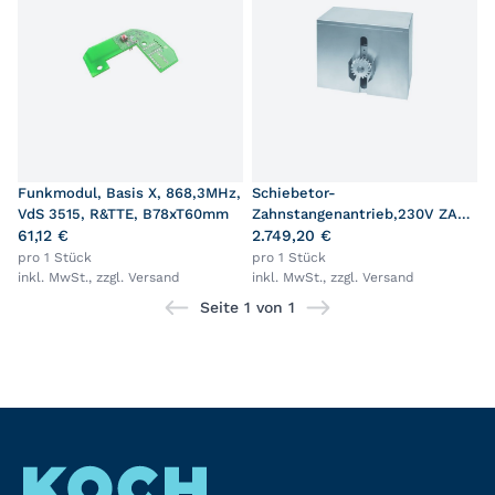
Funkmodul, Basis X, 868,3MHz,
Schiebetor-
VdS 3515, R&TTE, B78xT60mm
Zahnstangenantrieb,230V ZA
61,12 €
600,mit 2-Kanal
2.749,20 €
Handsender,ER,Edelstahl
pro 1 Stück
pro 1 Stück
inkl. MwSt., zzgl.
Versand
inkl. MwSt., zzgl.
Versand
Seite 1 von 1