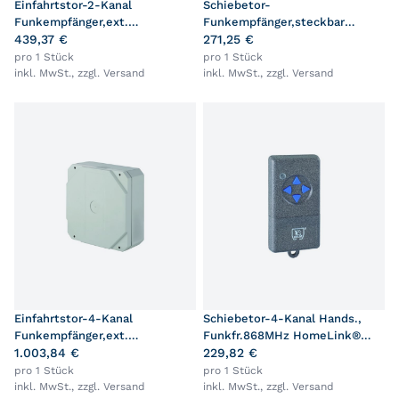
Einfahrtstor-2-Kanal
Schiebetor-
Funkempfänger,ext.
Funkempfänger,steckbar
868MHz,230V,Höhe125mm
439,37 €
868MHz
271,25 €
pro 1 Stück
pro 1 Stück
inkl. MwSt., zzgl.
Versand
inkl. MwSt., zzgl.
Versand
Einfahrtstor-4-Kanal
Schiebetor-4-Kanal Hands.,
Funkempfänger,ext.
Funkfr.868MHz HomeLink®
868MHz,230V,Höhe125mm
1.003,84 €
kompatibel,L74xB39xH14mm
229,82 €
pro 1 Stück
pro 1 Stück
inkl. MwSt., zzgl.
Versand
inkl. MwSt., zzgl.
Versand